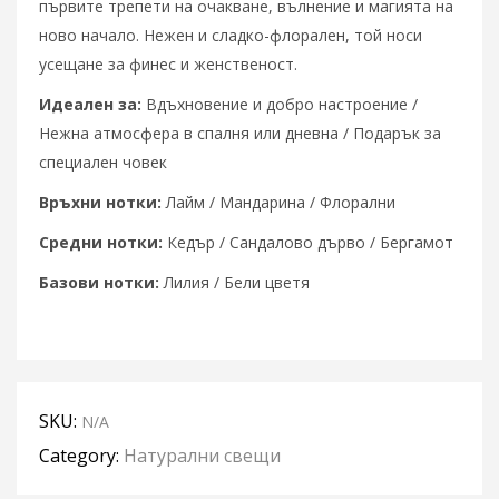
първите трепети на очакване, вълнение и магията на
ново начало. Нежен и сладко-флорален, той носи
усещане за финес и женственост.
Идеален за:
Вдъхновение и добро настроение /
Нежна атмосфера в спалня или дневна / Подарък за
специален човек
Връхни нотки:
Лайм / Мандарина / Флорални
Средни нотки:
Кедър / Сандалово дърво / Бергамот
Базови нотки:
Лилия / Бели цветя
SKU:
N/A
Category:
Натурални свещи