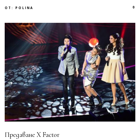
0
ОТ:
POLINA
Предаване X Factor