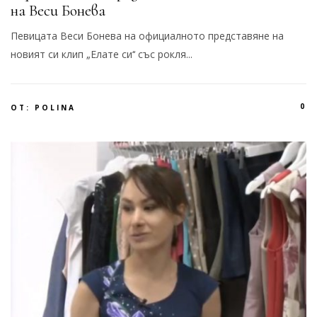
на Веси Бонева
Певицата Веси Бонева на официалното представяне на
новият си клип „Елате си‘‘ със рокля...
0
ОТ:
POLINA